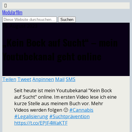
Modularfilm
15. August 2023
„Kein Bock auf Sucht“ – mein
Youtubekanal geht online
Teilen
Tweet
Anpinnen
Mail
SMS
Seit heute ist mein Youtubekanal "Kein Bock
auf Sucht" online. Im ersten Video lese ich eine
kurze Stelle aus meinem Buch vor. Mehr
Videos werden folgen 🙂
#Cannabis
#Legalisierung
#Suchtprävention
https://t.co/EPJF4WaKTF